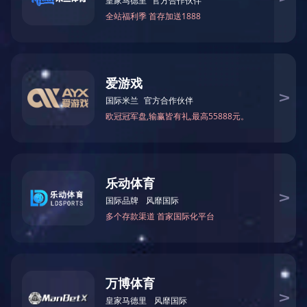
本产品按GB/T 12706-2008《额定电压35 KV铜
芯、铝芯塑料绝缘电力电缆》标准生产，同时
还可根据用户需要按国际电工委员会推荐标准I
EC、英国标准、德国标准及美国标准生产。
二、适用范围
本产品适用于工频额定电压0.6/1 KV及以下配
电网或工业装置中固定敷设之用。
三、使用特性
工频额定电压U0/U 0.6/1 kV。