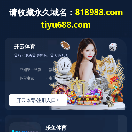
开云,开云体育,开云全站,
Language
KAIYUN
网站开云,开云体育,开云全站,KAIYUN
关于我们
开云,开云体育,开云全站,KAIYUN
开云体育 - 开云全站 | 开云体育官方网站
新闻动态
0.6/1KV 聚氯乙烯绝缘聚氯乙烯护套电力电缆(V
服务支持
V、VLV)
人才招聘
本产品按GB/T12706.1-2008《额定电压35kV铜芯、铝芯塑料
绝缘电力电缆》标准生产，适用于工频额定电压0.6/1 KV及以下
开云体育 - 开云全站 | 开云体育官方网站
配电网或工业装置中固定敷设之用。