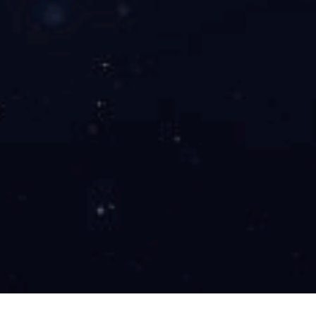
1*6
1
1.4
7.6
1*10
1
1.4
8.9
1*16
1
1.4
9.9
1*25
1.2
1.5
11.8
1*35
1.2
1.5
13
1*50
1.4
1.6
14.9