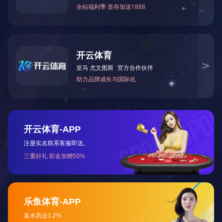
电缆导体允许长期最高温度不超过70℃。
短路时（最长时间不超过5S）电缆导体的最高
温度：导体截面≤300㎜2 160℃
导体截面≥300㎜2 140℃
电缆敷设时环境温度不低于0℃。
电缆弯曲半径：不小于电缆外径的10倍。
四、电缆型号
型
名称
号