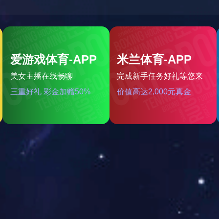
合金芯铝绞线ACAR
为加强芯与硬铝线同心绞合而成的一种架空导线。
轻，拉重比基本一致，对杆塔的荷载小。由于其加强芯部
比普通导线的载流量要高。
交流运行时没有磁滞损耗，因此其正常负荷时的交流电
蚀，具备防腐功能。