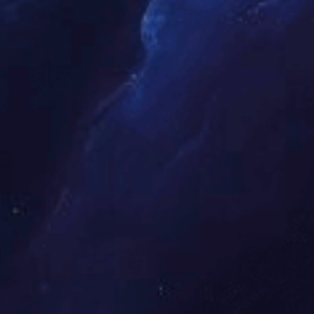
日内及时与您取得联系，尽快解决您提出的问题。