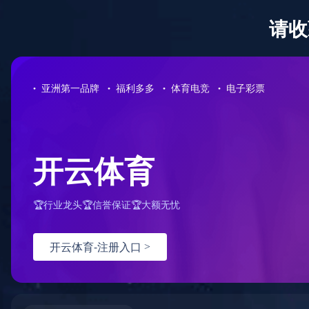
开云,开云体育,开云全站,K
网站开云,开云体
育,开云全站,KAIY
开云,开云体育,开云全站,KAIYUN
UN