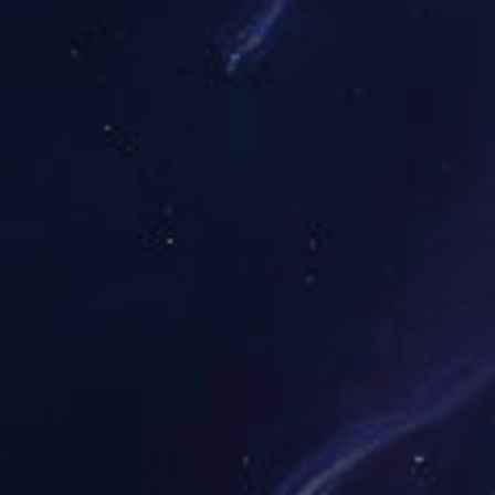
三、产品特点：本产品结构简单、具有良
点。
四、适用范围：适用于较大跨距架空固定
线路中。
五、安装
铝合金芯铝绞线 是由1350 H-19铝丝和620
81-线可以被搁置在同一层中。
六、应用
1.铝合金芯铝绞线提供出色的平衡机械和
2.由于中心和外层的相容性材料，具有优
3.铝合金芯铝绞线是 铝绞线、钢芯铝绞