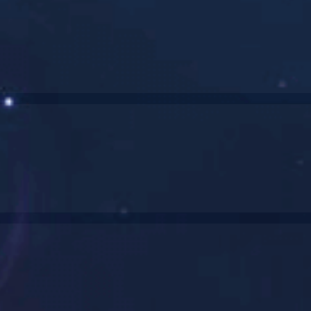
关键词：
金长城线缆
所属分类：
架空裸绞线
4000080555
产品咨询：
产品询价
相关产