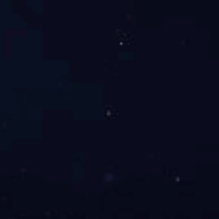
.7 kV及以下的交联聚乙烯绝缘电缆的放电量不大于2
8.7/10
22
5