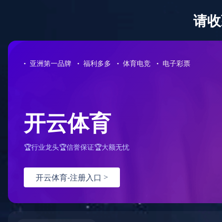
开云,开云体育,开云全站,K
网站开云,开云体
育,开云全站,KAIY
开云,开云体育,开云全站,KAIYUN
UN