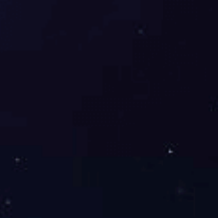
1.8
6.5
5