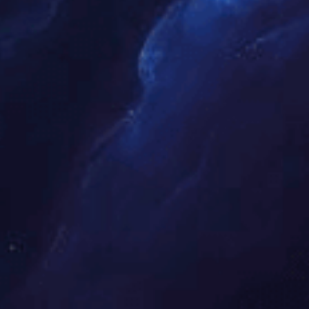
0.6/1
1.8/3
3.6/6
标称截面
1.5-300
10-300
25-300
4-300
10-300
25-300
4-300
10-300
25-300
4-300
10-300
25-300
工频交流电压或直流电压.