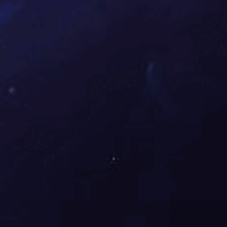
6/10、8.7/10
25-300
25-300
25-300
25-300