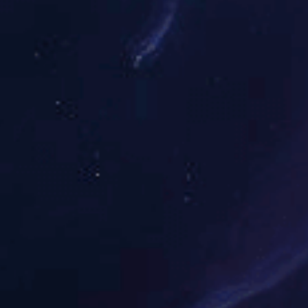
*在地面敷设
d)电缆敷设时环境温度不低于0℃。
e)电缆弯曲半径为：
单芯电缆:20(D+d)±5%
三芯电缆:15(D+d)±5%
四、 电缆型号
型
名称
号
MY
煤矿用铜芯交联聚乙烯绝
JV
护套电力电缆