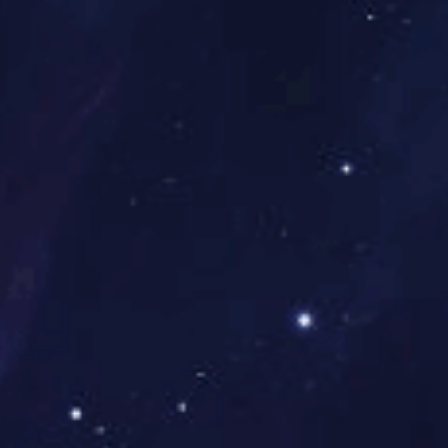
适用范围
缘聚氯乙烯