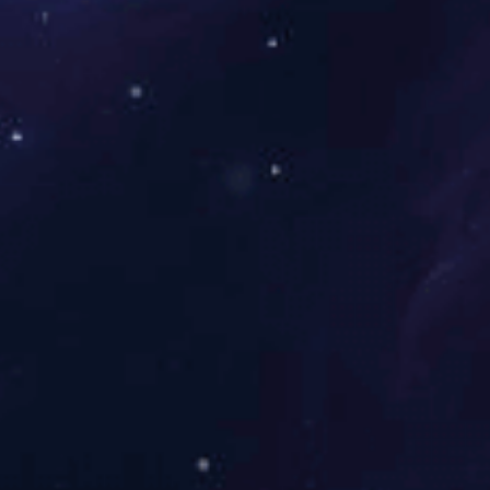
2.试验电压
0.6/1 kV 工频试验电压为2.5U0+2kV,对应标
额定
试
时
（1）若用三相变压器同时对三芯电缆进行电压试验,
（2）当电压试验采用直流电压时,直流电压值应为工
（3）在任何情况下,电压都应逐渐升高到规定值.
（4）电压试验、局部放电试验