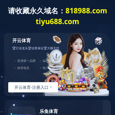
开云,开云体育,开云全站,
Language
KAIYUN
网站开云,开云体育,开云全站,KAIYUN
关于我们
开云体育 - 开云全站 | 开云体育官方网站
新闻动态
关于我们
服务支持
人才招聘
公司简介
生产研发
资质荣誉
检验报告
开云体育 - 开云全站 | 开云体育官方网站
生产研发